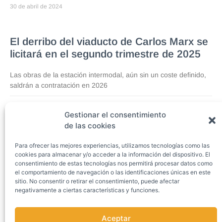
30 de abril de 2024
El derribo del viaducto de Carlos Marx se
licitará en el segundo trimestre de 2025
Las obras de la estación intermodal, aún sin un coste definido,
saldrán a contratación en 2026
30 de abril de 2024
Gestionar el consentimiento
de las cookies
1
2
3
4
5
Para ofrecer las mejores experiencias, utilizamos tecnologías como las
Casa del Mar
cookies para almacenar y/o acceder a la información del dispositivo. El
Avda. Príncipe de Asturias, 76 — 7ª Planta
33212 — Gijón/Xixón (Asturias)
consentimiento de estas tecnologías nos permitirá procesar datos como
el comportamiento de navegación o las identificaciones únicas en este
(+34) 985 195 780
sitio. No consentir o retirar el consentimiento, puede afectar
gan@gijonalnorte.com
negativamente a ciertas características y funciones.
Aceptar