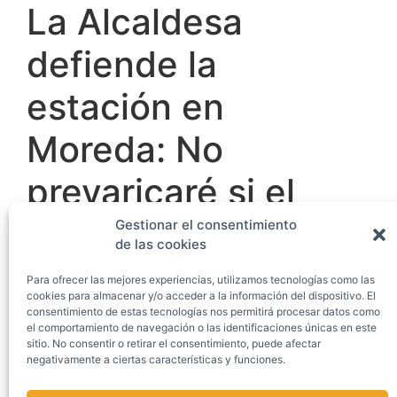
La Alcaldesa
defiende la
estación en
Moreda: No
prevaricaré si el
Pleno me lo pide
Gestionar el consentimiento
de las cookies
Para ofrecer las mejores experiencias, utilizamos tecnologías como las
Casa del Mar
cookies para almacenar y/o acceder a la información del dispositivo. El
Avda. Príncipe de Asturias, 76 — 7ª Planta
33212 — Gijón/Xixón (Asturias)
consentimiento de estas tecnologías nos permitirá procesar datos como
el comportamiento de navegación o las identificaciones únicas en este
(+34) 985 195 780
sitio. No consentir o retirar el consentimiento, puede afectar
gan@gijonalnorte.com
negativamente a ciertas características y funciones.