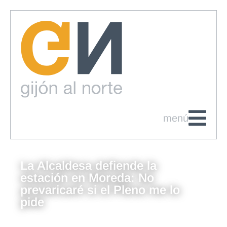
menú
La Alcaldesa defiende la
estación en Moreda: No
prevaricaré si el Pleno me lo
pide