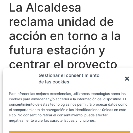
La Alcaldesa
reclama unidad de
acción en torno a la
futura estación y
centrar el proyecto
en lo posible
Gestionar el consentimiento
de las cookies
Para ofrecer las mejores experiencias, utilizamos tecnologías como las
Casa del Mar
cookies para almacenar y/o acceder a la información del dispositivo. El
Avda. Príncipe de Asturias, 76 — 7ª Planta
33212 — Gijón/Xixón (Asturias)
consentimiento de estas tecnologías nos permitirá procesar datos como
el comportamiento de navegación o las identificaciones únicas en este
(+34) 985 195 780
sitio. No consentir o retirar el consentimiento, puede afectar
gan@gijonalnorte.com
negativamente a ciertas características y funciones.