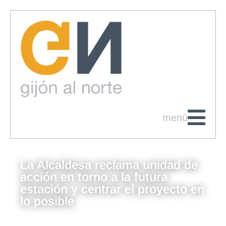
menú
La Alcaldesa reclama unidad de
acción en torno a la futura
estación y centrar el proyecto en
lo posible